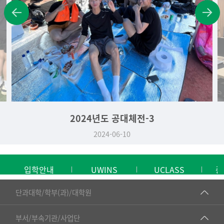
2024년도 공대체전-3
2024-06-10
입학안내
UWINS
UCLASS
중
■인문대학
단과대학/학부(과)/대학원
▷국어국문학부
공동기기센터
부서/부속기관/사업단