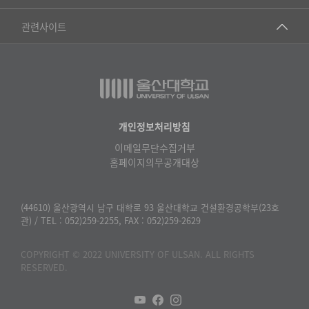
▷영어영문학과
공학교육혁신센터
건강가정지원센터
관련사이트
▷일본어·일본학과
과학영재교육원
교수협의회
▷중국어·중국학과
교무처교직팀
구내(경남)은행
▷프랑스어·프랑스학과
국어문화원
노동조합
▷스페인·중남미학과
국제교류처
생명윤리위원회
개인정보처리방침
▷역사·문화학과
기초과학연구소
이메일무단수집거부
온라인 기술거래 플랫폼
▷철학·상담학과
홈페이지의무공개대상
물리BK 미래혁신응집물질물리인재교육연구단
울산대신문
■사회과학대학
메이커스페이스
울산대학교 총동문회
(44610) 울산광역시 남구 대학로 93 울산대학교 건설환경공학부(23호
▷사회과학부
관) / TEL : 052)259-2255, FAX : 052)259-2629
미래기술혁신융합형인재양성센터
울산대학교병원
ㆍ경제학전공
반구대암각화유적보존연구소
COPYRIGHT © 2022 UNIVERSITY OF ULSAN. ALL RIGHTS
캠퍼스안전관리
ㆍ행정학전공
RESERVED.
보육교사교육원
UCLASS
ㆍ국제관계학전공
산학연협력선도대학육성사업(LINC3.0)사업단