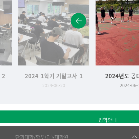
-2
2024-1학기 기말고사-1
2024년도 공
2024-06-20
2024-06-
입학안내
■인문대학
단과대학/학부(과)/대학원