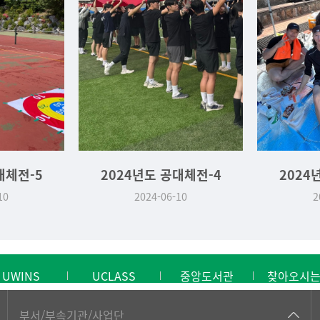
대체전-5
2024년도 공대체전-4
2024
10
2024-06-10
2
UWINS
UCLASS
중앙도서관
찾아오시
공동기기센터
부서/부속기관/사업단