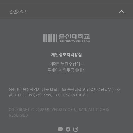
▷영어영문학과
공학교육혁신센터
건강가정지원센터
관련사이트
▷일본어·일본학과
과학영재교육원
교수협의회
▷중국어·중국학과
교무처교직팀
구내(경남)은행
▷프랑스어·프랑스학과
국어문화원
노동조합
▷스페인·중남미학과
국제교류처
생명윤리위원회
개인정보처리방침
▷역사·문화학과
기초과학연구소
이메일무단수집거부
온라인 기술거래 플랫폼
▷철학·상담학과
홈페이지의무공개대상
물리BK 미래혁신응집물질물리인재교육연구단
울산대신문
■사회과학대학
메이커스페이스
울산대학교 총동문회
(44610) 울산광역시 남구 대학로 93 울산대학교 건설환경공학부(23호
▷사회과학부
관) / TEL : 052)259-2255, FAX : 052)259-2629
미래기술혁신융합형인재양성센터
울산대학교병원
ㆍ경제학전공
반구대암각화유적보존연구소
COPYRIGHT © 2022 UNIVERSITY OF ULSAN. ALL RIGHTS
캠퍼스안전관리
ㆍ행정학전공
RESERVED.
보육교사교육원
UCLASS
ㆍ국제관계학전공
산학연협력선도대학육성사업(LINC3.0)사업단