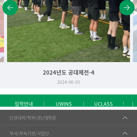
2024년도 공대체전-4
2024-06-10
입학안내
UWINS
UCLASS
중
■인문대학
단과대학/학부(과)/대학원
▷국어국문학부
공동기기센터
부서/부속기관/사업단