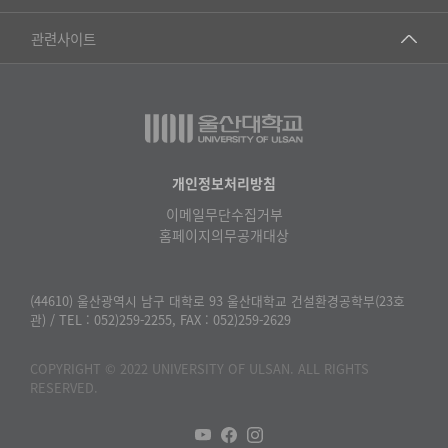
▷영어영문학과
공학교육혁신센터
건강가정지원센터
관련사이트
▷일본어·일본학과
과학영재교육원
교수협의회
▷중국어·중국학과
교무처교직팀
구내(경남)은행
▷프랑스어·프랑스학과
국어문화원
노동조합
▷스페인·중남미학과
국제교류처
생명윤리위원회
개인정보처리방침
▷역사·문화학과
기초과학연구소
이메일무단수집거부
온라인 기술거래 플랫폼
▷철학·상담학과
홈페이지의무공개대상
물리BK 미래혁신응집물질물리인재교육연구단
울산대신문
■사회과학대학
메이커스페이스
울산대학교 총동문회
(44610) 울산광역시 남구 대학로 93 울산대학교 건설환경공학부(23호
▷사회과학부
관) / TEL : 052)259-2255, FAX : 052)259-2629
미래기술혁신융합형인재양성센터
울산대학교병원
ㆍ경제학전공
반구대암각화유적보존연구소
COPYRIGHT © 2022 UNIVERSITY OF ULSAN. ALL RIGHTS
캠퍼스안전관리
ㆍ행정학전공
RESERVED.
보육교사교육원
UCLASS
ㆍ국제관계학전공
산학연협력선도대학육성사업(LINC3.0)사업단