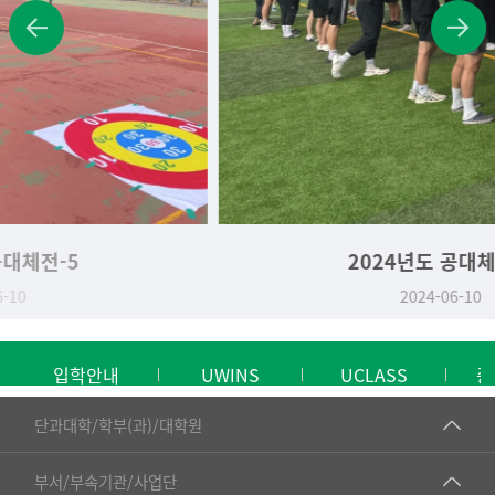
2024년도 공대체전-4
2024-06-10
입학안내
UWINS
UCLASS
중
■인문대학
단과대학/학부(과)/대학원
▷국어국문학부
공동기기센터
부서/부속기관/사업단