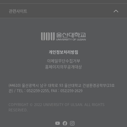
▷영어영문학과
공학교육혁신센터
건강가정지원센터
관련사이트
▷일본어·일본학과
과학영재교육원
교수협의회
▷중국어·중국학과
교무처교직팀
구내(경남)은행
▷프랑스어·프랑스학과
국어문화원
노동조합
▷스페인·중남미학과
국제교류처
생명윤리위원회
개인정보처리방침
▷역사·문화학과
기초과학연구소
이메일무단수집거부
온라인 기술거래 플랫폼
▷철학·상담학과
홈페이지의무공개대상
물리BK 미래혁신응집물질물리인재교육연구단
울산대신문
■사회과학대학
메이커스페이스
울산대학교 총동문회
(44610) 울산광역시 남구 대학로 93 울산대학교 건설환경공학부(23호
▷사회과학부
관) / TEL : 052)259-2255, FAX : 052)259-2629
미래기술혁신융합형인재양성센터
울산대학교병원
ㆍ경제학전공
반구대암각화유적보존연구소
COPYRIGHT © 2022 UNIVERSITY OF ULSAN. ALL RIGHTS
캠퍼스안전관리
ㆍ행정학전공
RESERVED.
보육교사교육원
UCLASS
ㆍ국제관계학전공
산학연협력선도대학육성사업(LINC3.0)사업단