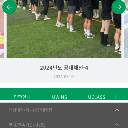
2024년도 공대체전-4
2024-06-10
입학안내
UWINS
UCLASS
중
■인문대학
단과대학/학부(과)/대학원
▷국어국문학부
공동기기센터
부서/부속기관/사업단