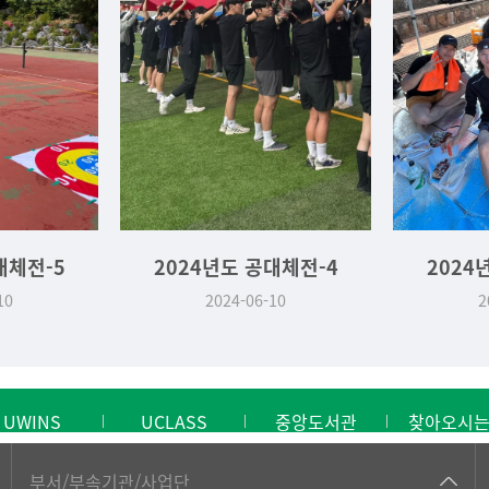
대체전-5
2024년도 공대체전-4
2024
10
2024-06-10
2
UWINS
UCLASS
중앙도서관
찾아오시
공동기기센터
부서/부속기관/사업단