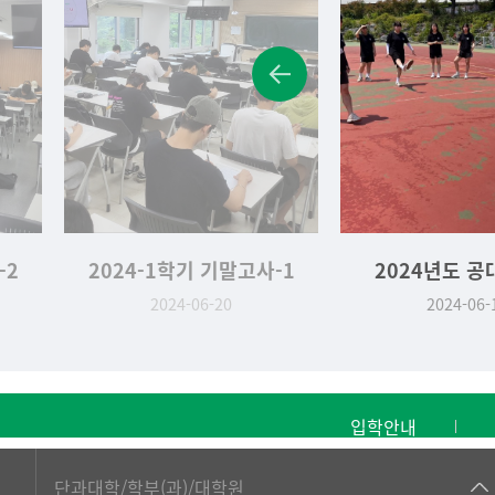
-2
2024-1학기 기말고사-1
2024년도 공
2024-06-20
2024-06-
입학안내
■인문대학
단과대학/학부(과)/대학원