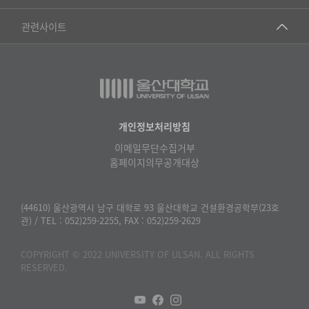
▷영어영문학과
공학교육혁신센터
건강가정지원센터
관련사이트
▷일본어·일본학과
과학영재교육원
교수협의회
▷중국어·중국학과
교무처교직팀
구내(경남)은행
▷프랑스어·프랑스학과
국어문화원
노동조합
▷스페인·중남미학과
국제교류처
생명윤리위원회
개인정보처리방침
▷역사·문화학과
기초과학연구소
이메일무단수집거부
온라인 기술거래 플랫폼
▷철학·상담학과
홈페이지의무공개대상
물리BK 미래혁신응집물질물리인재교육연구단
울산대신문
■사회과학대학
메이커스페이스
울산대학교 총동문회
(44610) 울산광역시 남구 대학로 93 울산대학교 건설환경공학부(23호
▷사회과학부
관) / TEL : 052)259-2255, FAX : 052)259-2629
미래기술혁신융합형인재양성센터
울산대학교병원
ㆍ경제학전공
반구대암각화유적보존연구소
COPYRIGHT © 2022 UNIVERSITY OF ULSAN. ALL RIGHTS
캠퍼스안전관리
ㆍ행정학전공
RESERVED.
보육교사교육원
UCLASS
ㆍ국제관계학전공
산학연협력선도대학육성사업(LINC3.0)사업단