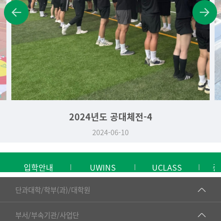
2024년도 공대체전-4
2024-06-10
입학안내
UWINS
UCLASS
중
■인문대학
단과대학/학부(과)/대학원
▷국어국문학부
공동기기센터
부서/부속기관/사업단