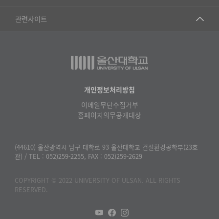
▷영어영문학과
공학교육혁신센터
건강가정지원센터
관련사이트
▷일본어·일본학과
과학영재교육원
교수협의회
▷중국어·중국학과
교무처교직팀
구내(경남)은행
▷프랑스어·프랑스학과
국어문화원
노동조합
▷스페인·중남미학과
국제교류처
생명윤리위원회
개인정보처리방침
▷역사·문화학과
기초과학연구소
이메일무단수집거부
온라인 기술거래 플랫폼
▷철학·상담학과
홈페이지의무공개대상
물리BK 미래혁신응집물질물리인재교육연구단
울산대신문
■사회과학대학
메이커스페이스
울산대학교 총동문회
(44610) 울산광역시 남구 대학로 93 울산대학교 건설환경공학부(23호
▷사회과학부
관) / TEL : 052)259-2255, FAX : 052)259-2629
미래기술혁신융합형인재양성센터
울산대학교병원
ㆍ경제학전공
반구대암각화유적보존연구소
COPYRIGHT © 2022 UNIVERSITY OF ULSAN. ALL RIGHTS
캠퍼스안전관리
ㆍ행정학전공
RESERVED.
보육교사교육원
UCLASS
ㆍ국제관계학전공
산학연협력선도대학육성사업(LINC3.0)사업단