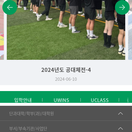
2024년도 공대체전-4
2024-06-10
입학안내
UWINS
UCLASS
중
■인문대학
단과대학/학부(과)/대학원
▷국어국문학부
공동기기센터
부서/부속기관/사업단