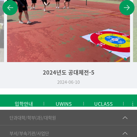
2024년도 공대체전-4
2024-06-10
입학안내
UWINS
UCLASS
중
■인문대학
단과대학/학부(과)/대학원
▷국어국문학부
공동기기센터
부서/부속기관/사업단