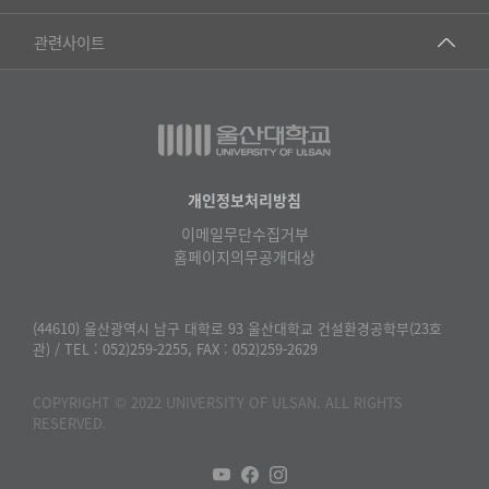
▷영어영문학과
공학교육혁신센터
건강가정지원센터
관련사이트
▷일본어·일본학과
과학영재교육원
교수협의회
▷중국어·중국학과
교무처교직팀
구내(경남)은행
▷프랑스어·프랑스학과
국어문화원
노동조합
▷스페인·중남미학과
국제교류처
생명윤리위원회
개인정보처리방침
▷역사·문화학과
기초과학연구소
이메일무단수집거부
온라인 기술거래 플랫폼
▷철학·상담학과
홈페이지의무공개대상
물리BK 미래혁신응집물질물리인재교육연구단
울산대신문
■사회과학대학
메이커스페이스
울산대학교 총동문회
(44610) 울산광역시 남구 대학로 93 울산대학교 건설환경공학부(23호
▷사회과학부
관) / TEL : 052)259-2255, FAX : 052)259-2629
미래기술혁신융합형인재양성센터
울산대학교병원
ㆍ경제학전공
반구대암각화유적보존연구소
COPYRIGHT © 2022 UNIVERSITY OF ULSAN. ALL RIGHTS
캠퍼스안전관리
ㆍ행정학전공
RESERVED.
보육교사교육원
UCLASS
ㆍ국제관계학전공
산학연협력선도대학육성사업(LINC3.0)사업단